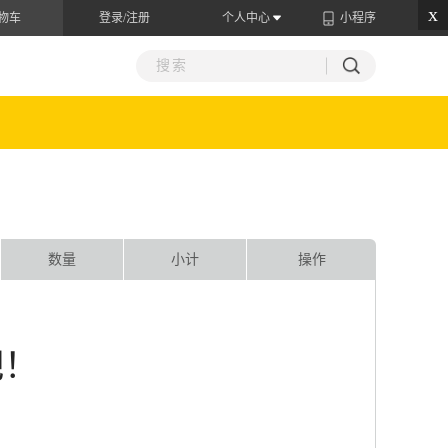
x
物车
登录/注册
个人中心
小程序
数量
小计
操作
吧！