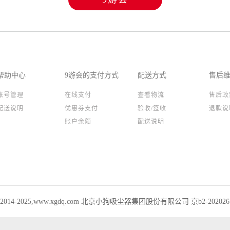
帮助中心
9游会的支付方式
配送方式
售后
账号管理
在线支付
查看物流
售后政
配送说明
优惠券支付
验收/签收
退款说
账户余额
配送说明
ht 2014-2025,www.xgdq.com 北京小狗吸尘器集团股份有限公司 京b2-20202673 