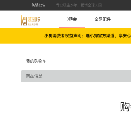
防骗公告
专业吸尘24年，畅销全球86国
9游会
全网配件
我的购物车
商品信息
购