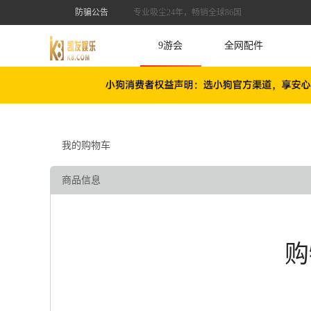
防骗公告
专业吸尘24年，畅销全球86国
9游会
全网配件
我的购物车
商品信息
购