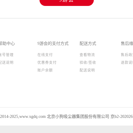
帮助中心
9游会的支付方式
配送方式
售后
账号管理
在线支付
查看物流
售后政
配送说明
优惠券支付
验收/签收
退款说
账户余额
配送说明
ht 2014-2025,www.xgdq.com 北京小狗吸尘器集团股份有限公司 京b2-20202673 