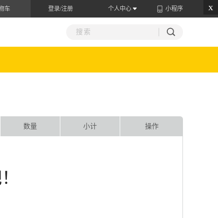
x
物车
登录/注册
个人中心
小程序
数量
小计
操作
吧！