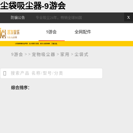
尘袋吸尘器-9游会
x
防骗公告
专业吸尘24年，畅销全球86国
9游会
全网配件
>
>
>
>
9游会
宠物吸尘器
家用
尘袋式
综合排序：