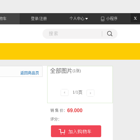
x
物车
登录/注册
个人中心
小程序
全部图片
(1张)
返回商品页
1/1页
69.000
销 售 价：
评分：