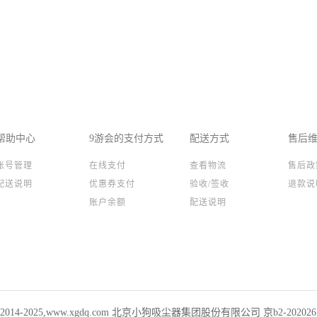
帮助中心
9游会的支付方式
配送方式
售后
账号管理
在线支付
查看物流
售后政
配送说明
优惠券支付
验收/签收
退款说
账户余额
配送说明
ht 2014-2025,www.xgdq.com 北京小狗吸尘器集团股份有限公司 京b2-20202673 