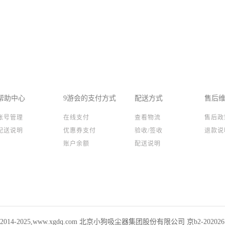
帮助中心
9游会的支付方式
配送方式
售后
账号管理
在线支付
查看物流
售后政
配送说明
优惠券支付
验收/签收
退款说
账户余额
配送说明
ht 2014-2025,www.xgdq.com 北京小狗吸尘器集团股份有限公司 京b2-20202673 