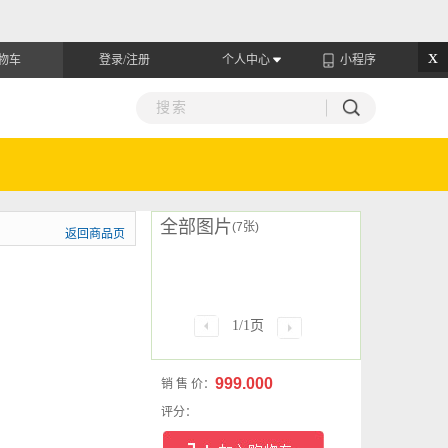
x
物车
登录/注册
个人中心
小程序
全部图片
(7张)
返回商品页
1/1页
999.000
销 售 价：
评分：