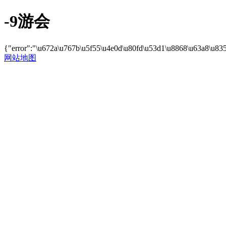
-9游会
{"error":"\u672a\u767b\u5f55\u4e0d\u80fd\u53d1\u8868\u63a8\u83
网站地图