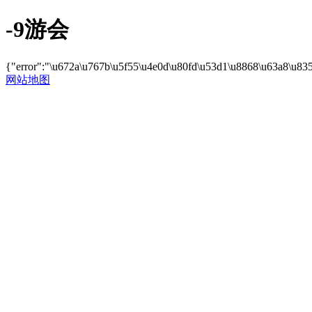
-9游会
{"error":"\u672a\u767b\u5f55\u4e0d\u80fd\u53d1\u8868\u63a8\u83
网站地图