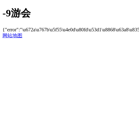
-9游会
{"error":"\u672a\u767b\u5f55\u4e0d\u80fd\u53d1\u8868\u63a8\u83
网站地图