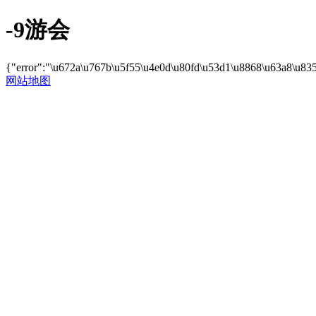
-9游会
{"error":"\u672a\u767b\u5f55\u4e0d\u80fd\u53d1\u8868\u63a8\u83
网站地图