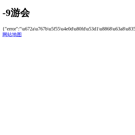
-9游会
{"error":"\u672a\u767b\u5f55\u4e0d\u80fd\u53d1\u8868\u63a8\u83
网站地图