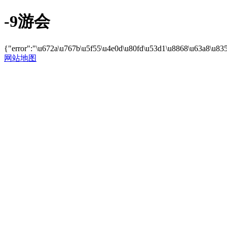
-9游会
{"error":"\u672a\u767b\u5f55\u4e0d\u80fd\u53d1\u8868\u63a8\u83
网站地图