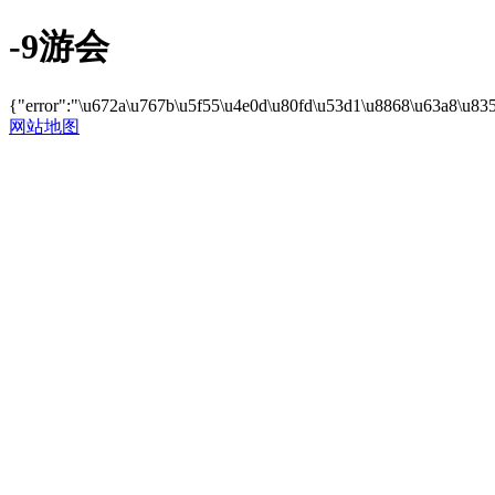
-9游会
{"error":"\u672a\u767b\u5f55\u4e0d\u80fd\u53d1\u8868\u63a8\u83
网站地图