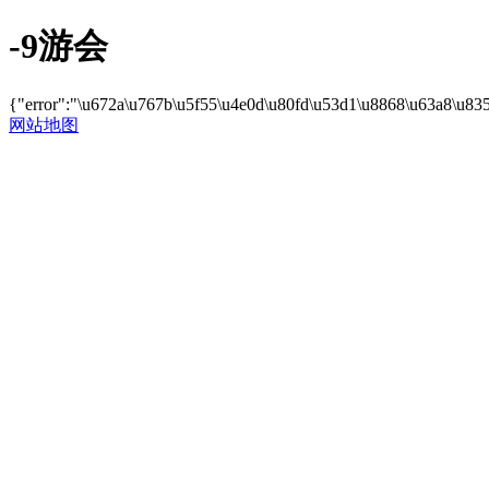
-9游会
{"error":"\u672a\u767b\u5f55\u4e0d\u80fd\u53d1\u8868\u63a8\u83
网站地图