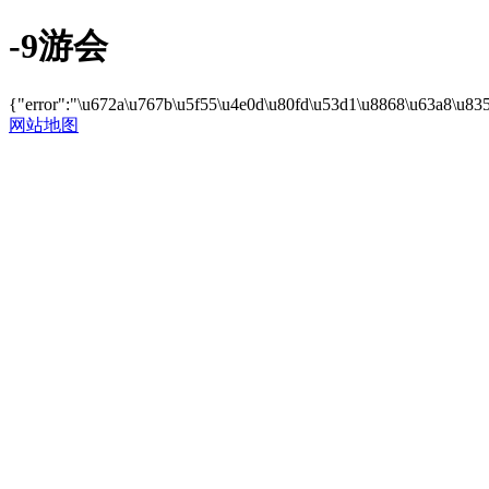
-9游会
{"error":"\u672a\u767b\u5f55\u4e0d\u80fd\u53d1\u8868\u63a8\u83
网站地图