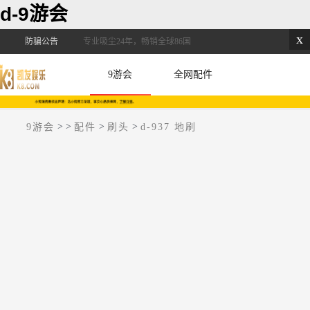
d-9游会
x
防骗公告
专业吸尘24年，畅销全球86国
9游会
全网配件
>
>
>
>
9游会
配件
刷头
d-937 地刷