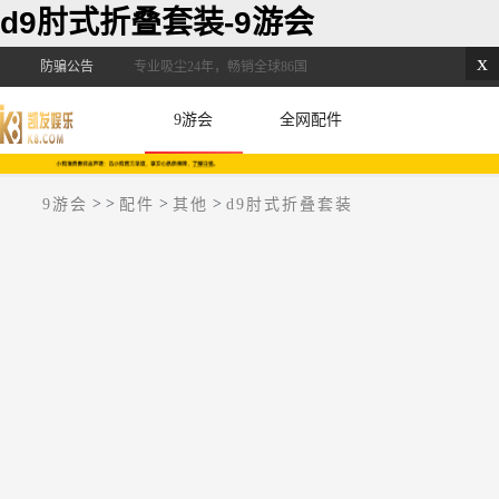
d9肘式折叠套装-9游会
x
防骗公告
专业吸尘24年，畅销全球86国
9游会
全网配件
>
>
>
>
9游会
配件
其他
d9肘式折叠套装