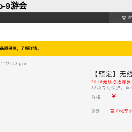
o-9游会
购
t10 pro
【预定】无线手
2018无线必抢爆
38项专利保护，
￥
价格
领券
官-中化专享d