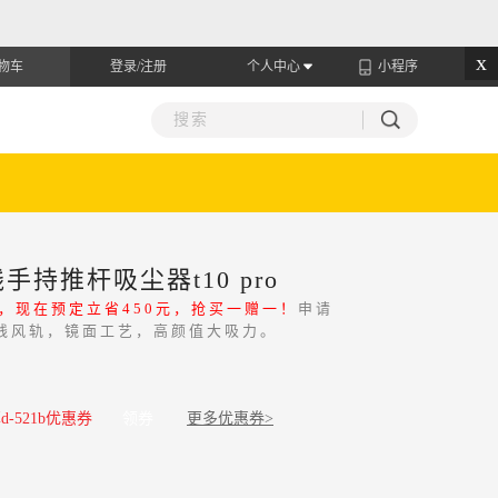
x
物车
登录/注册
个人中心
小程序
持推杆吸尘器t10 pro
款，现在预定立省450元，抢买一赠一！
申请
直线风轨，镜面工艺，高颜值大吸力。
-521b优惠券
领券
更多优惠券>