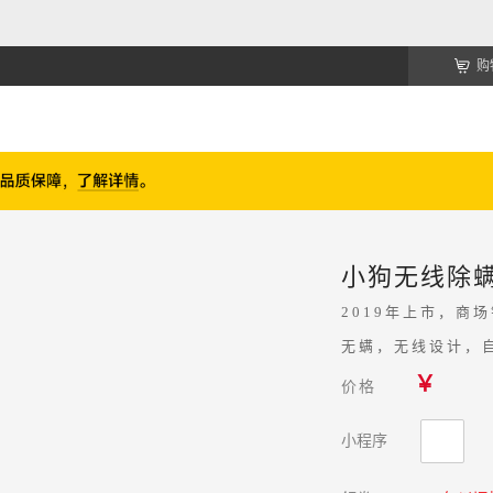
购
小狗无线除螨仪
2019年上市，商
无螨，
无线设计，
￥
价格
小程序