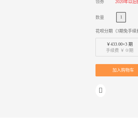
领券
2020年以
数量
花呗分期（3期免手续
￥433.00×3 期
手续费 ￥ 0/期
加入购物车