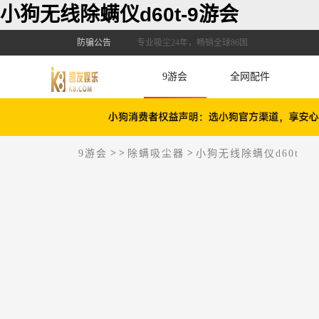
小狗无线除螨仪d60t-9游会
防骗公告
专业吸尘24年，畅销全球86国
9游会
全网配件
>
>
>
9游会
除螨吸尘器
小狗无线除螨仪d60t