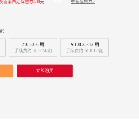
旧换新第四期优惠券400元
领券
更多优惠券>
费）
216.50×6 期
￥108.25×12 期
手续费约 ￥ 9.74/期
手续费约 ￥ 8.12/期
立即购买