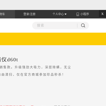
x
物车
登录/注册
个人中心
小程序
d60t
场销售款。升级强劲大吸力，深层除螨，
无尘
自由清扫，仅在官方商城参加珍品秒杀！