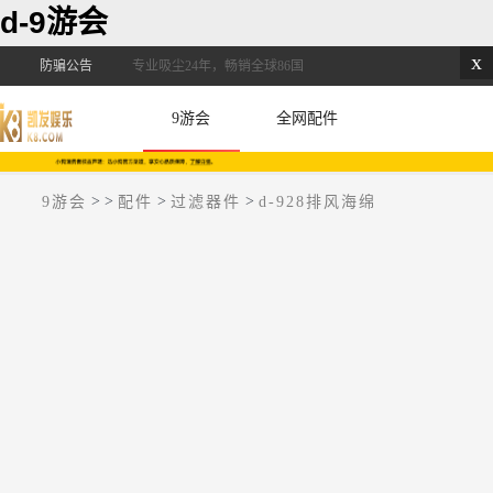
d-9游会
x
防骗公告
专业吸尘24年，畅销全球86国
9游会
全网配件
>
>
>
>
9游会
配件
过滤器件
d-928排风海绵