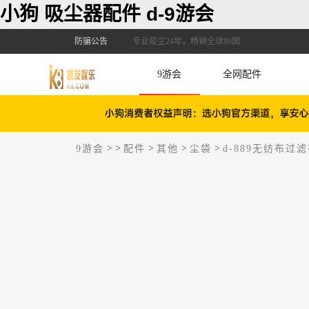
小狗 吸尘器配件 d-9游会
防骗公告
专业吸尘24年，畅销全球86国
9游会
全网配件
>
>
>
>
>
9游会
配件
其他
尘袋
d-889无纺布过