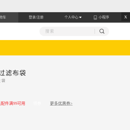
x
物车
登录/注册
个人中心
小程序
布过滤布袋
尘袋
元配件满99可用
领券
更多优惠券>