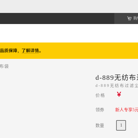
购
滤布袋
d-889无纺
d-889无纺布过滤
￥
价格
领券
新人专享5
数量