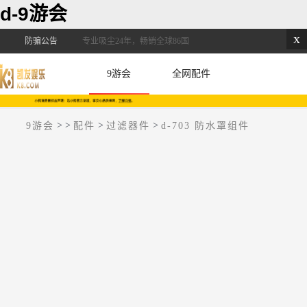
d-9游会
x
防骗公告
专业吸尘24年，畅销全球86国
9游会
全网配件
>
>
>
>
9游会
配件
过滤器件
d-703 防水罩组件