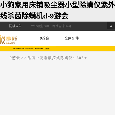
小狗家用床铺吸尘器小型除螨仪紫外
线杀菌除螨机d-9游会
x
防骗公告
专业吸尘24年，畅销全球86国
9游会
全网配件
>
>
>
9游会
品牌
高端触控式除螨仪d-602tr