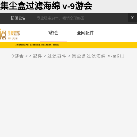
集尘盒过滤海绵 v-9游会
x
防骗公告
专业吸尘24年，畅销全球86国
9游会
全网配件
>
>
>
>
9游会
配件
过滤器件
集尘盒过滤海绵 v-m611